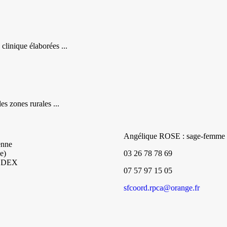
linique élaborées ...
s zones rurales ...
Angélique ROSE : sage-femme c
enne
e)
03 26 78 78 69
CEDEX
07 57 97 15 05
sfcoord.rpca@orange.fr