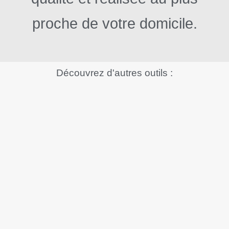
proche de votre domicile.
Découvrez d'autres
outils
:
Actualité
,
Outils
Assemblée Générale Mixte CoPéGE
Invitation Assemblée Générale Le jeudi 19 mars de 9h30 à 11h30 Dans
le cadre du ...
Actualité
,
Outils
LE DEPISTAGE DU CMV PENDANT LA
GROSSESSE : GUIDE PRATIQUE
CNGOF 2025