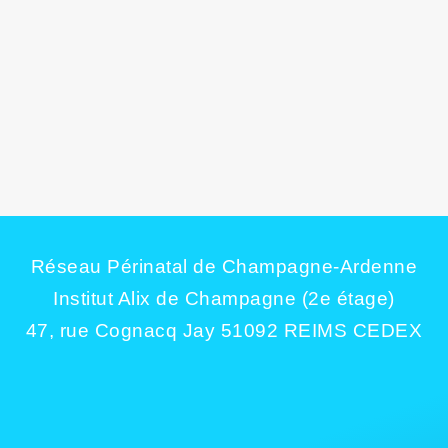
Actualité
,
Outil patiente
,
Outils
BUS DÉDIÉ À LA SANTÉ DES FEMMES
DANS LES ARDENNES
Afin de répondre aux besoins spécifiques des femmes résidant dans les
zones rurales ...
Réseau Périnatal de Champagne-Ardenne
Institut Alix de Champagne (2e étage)
47, rue Cognacq Jay 51092 REIMS CEDEX