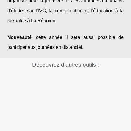
organiser pour la première fois les Journées nationales
d’études sur l’IVG, la contraception et l’éducation à la
sexualité à La Réunion.
Nouveauté
, cette année il sera aussi possible de
participer aux journées en distanciel.
Découvrez d'autres
outils
:
Actualité
,
Outils
Assemblée Générale Mixte CoPéGE
Invitation Assemblée Générale Le jeudi 19 mars de 9h30 à 11h30 Dans
le cadre du ...
Actualité
,
Outils