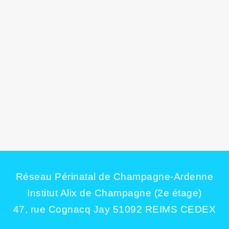
RPC 2024 CNGOF
Zoom sur les RPC 2024 Retrouver les recommandations de pratique
clinique élaborées ...
Actualité
,
Outil patiente
,
Outils
BUS DÉDIÉ À LA SANTÉ DES FEMMES
DANS LES ARDENNES
Afin de répondre aux besoins spécifiques des femmes résidant dans les
zones rurales ...
Réseau Périnatal de Champagne-Ardenne
Institut Alix de Champagne (2e étage)
47, rue Cognacq Jay 51092 REIMS CEDEX