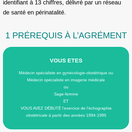
identifiant à 13 chiffres, délivré par un réseau
de santé en périnatalité.
1 PRÉREQUIS À L’AGRÉMENT
VOUS ETES
professionnelles (EPP).
* Obtenir une attestation d’évaluation des pratiques
Médecin spécialiste en gynécologie-obstétrique ou
sages-femmes,
Médecin spécialiste en imagerie médicale
ou de l’attestation en échographie obstétricale pour les
ou
gynécologie-obstétrique
Sage-femme
du diplôme interuniversitaire (DIU) d’échographie en
ET
* Etre titulaire
VOUS AVEZ DÉBUTÉ l’exercice de l’échographie
obstétricale à partir des années 1994-1995
VOUS DEVEZ