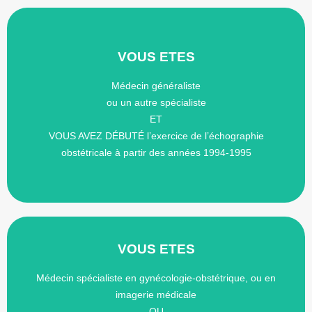
VOUS ETES
professionnelles (EPP).
* Obtenir une attestation d’évaluation des pratiques
Médecin généraliste
que son module optionnel de gynécologie-obstétrique,
ou un autre spécialiste
* Etre titulaire d’un DIU d’échographie obstétricale ainsi
ET
VOUS AVEZ DÉBUTÉ l’exercice de l’échographie
VOUS DEVEZ
obstétricale à partir des années 1994-1995
VOUS ETES
Médecin spécialiste en gynécologie-obstétrique, ou en
professionnelles (EPP)
imagerie médicale
Obtenir une attestation d’évaluation des pratiques
OU